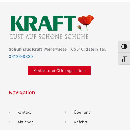
Umsch
Schuhhaus Kraft
Weiherwiese 1 65510
Idstein
Tel.
06126-8339
Schri
Kontakt und Öffnungszeiten
Navigation
Kontakt
Über uns
Aktionen
Anfahrt