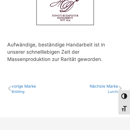
Aufwändige, beständige Handarbeit ist in
unserer schnelllebigen Zeit der
Massenproduktion zur Rarität geworden.
vo­ri­ge Marke
Nächste Marke
Brütting
Lurchi
Umsch
Schri